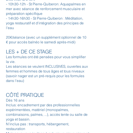
- 10h30-12h - St Pierre-Quiberon: Aquapalmes en
mer avec séance de renforcement musculaire et
préparation spécifique
- 14h30-16h30 - St Pierre-Quiberon : Méditation,
yoga restauratif et d'intégration des principes de
l'eau
20€/séance (avec un supplément optionnel de 10
€ pour accès balnéo le samedi après-midi)
LES + DE CE STAGE
Les formules ont été pensées pour vous simplifier
la vie.
Les séances se veulent INCLUSIVES, ouvertes aux
femmes et hommes de tous âges et tous niveaux
(savoir nager est un pré-requis pour les formules
dans l'eau)
CÔTÉ PRATIQUE
Dès 16 ans
Inclus: encadrement par des professionnelles
expérimentées, matériel (monopalmes,
combinaisons, palmes, ...), accès tente ou salle de
yoga et bassin.
N'inclus pas : transports, hébergement,
restauration