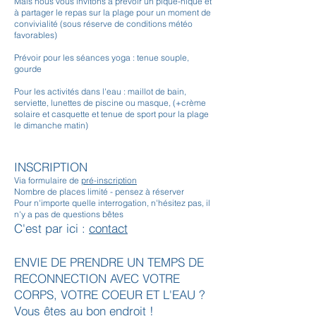
Mais nous vous invitons à prévoir un pique-nique et
à partager le repas sur la plage pour un moment de
convivialité (sous réserve de conditions météo
favorables)
Prévoir pour les séances yoga : tenue souple,
gourde
Pour les activités dans l'eau : maillot de bain,
serviette, lunettes de piscine ou masque, (+crème
solaire et casquette et tenue de sport pour la plage
le dimanche matin)
INSCRI
PTION
Via formulaire de
pré-inscription
Nombre de places limité - pensez à réserver
Pour n'importe quelle interrogation, n'hésitez pas, il
n'y a pas de questions bêtes
C'est par ici :
contact
ENVIE DE PRENDRE UN TEMPS DE
RECONNECTION AVEC VOTRE
CORPS, VOTRE COEUR ET L'EAU ?
Vous êtes au bon e
nd
roit !