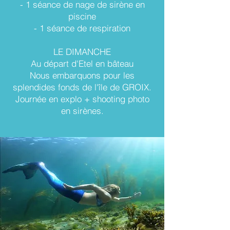
- 1 séance de nage de sirène en
piscine
- 1 séance de respiration
LE DIMANCHE
Au départ d'Etel en bâteau
Nous embarquons pour les
splendides fonds de l'île de GROIX.
Journée en explo + shooting photo
en sirènes.