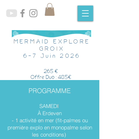
MERMAID EXPLORE
GROIX
6-7 Juin 2026
265 €
Offre Duo : 485€
PROGRAMME
SAMEDI
À Erdeven
- 1 activité en mer (fit-palmes ou
première explo en monopalme selon
les conditions)