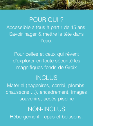
POUR QUI ?​
Accessible à tous à partir de 15 ans.
Savoir nager & mettre la tête dans
l'eau.
Pour celles et ceux qui rêvent
d'explorer en toute sécurité les
magnifiques fonds de Groix
INCLUS​
Matériel (nageoires, combi, plombs,
chaussons,...), encadrement, images
souvenirs, accès piscine
NON-INCLUS​
Hébergement, repas et boissons.