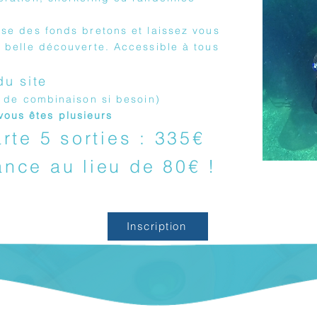
sse des fonds bretons et laissez vous
e belle découverte. Accessible à tous
du site
n de combinaison si besoin)
ous êtes plusieurs
te 5 sorties : 335€
ance au lieu de 80€ !
Inscription