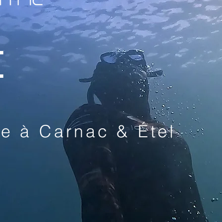
E
e à Carnac & Étel