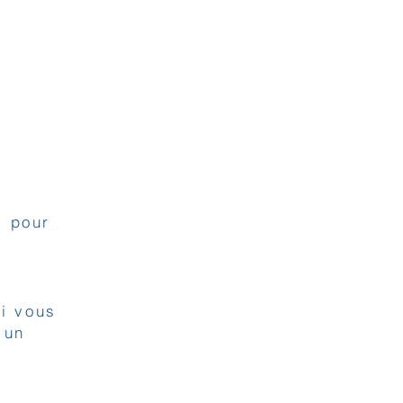
s
pour
ui vous
 un