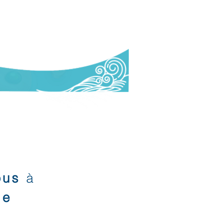
vous
à
de