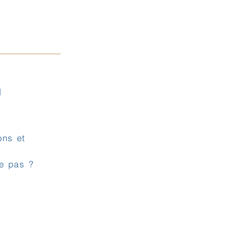
n
ons et
ce pas ?