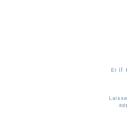
il
Et
Laisse
ap