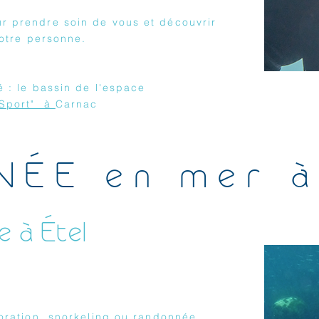
 prendre soin de vous et découvrir
 votre personne.
é : le bassin de l'espace
 Sport" à
Carnac
NÉE en mer à
e à Étel
oration, snorkeling ou randonnée