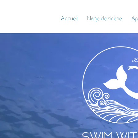
Accueil
Nage de sirène
Ap