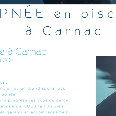
PNÉE en pisc
à Carnac
e à Carnac
à 20h
oi...
mpion ou un grand sportif pour
 l'apnée.
ons progressives vous guideront
ratique qui VOUS fait du bien.
upes garanti un accompagnement