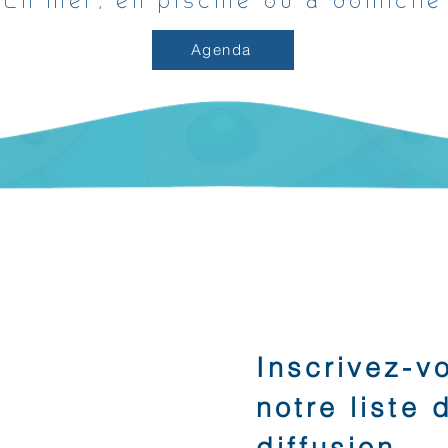
En mer, en piscine ou à domicile
Agenda
Inscrivez-
notre liste 
diffusion